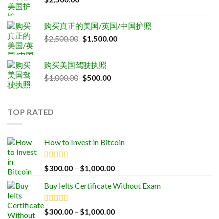
购买真正的美国/英国/中国护照
Original
Current
$
2,500.00
$
1,500.00
price
price
was:
is:
购买美国驾驶执照
$2,500.00.
$1,500.00.
Original
Current
$
1,000.00
$
500.00
price
price
was:
is:
$1,000.00.
$500.00.
TOP RATED
How to Invest in Bitcoin
Rated
5.00
Price
$
300.00
–
$
1,000.00
out of 5
range:
Buy Ielts Certificate Without Exam
$300.00
through
$1,000.00
Rated
5.00
Price
$
300.00
–
$
1,000.00
out of 5