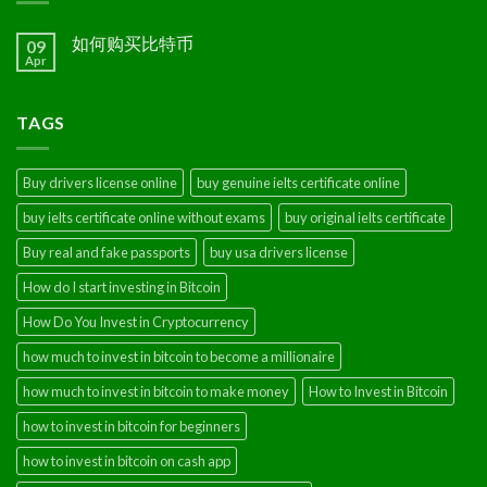
如何购买比特币
09
Apr
TAGS
Buy drivers license online
buy genuine ielts certificate online
buy ielts certificate online without exams
buy original ielts certificate
Buy real and fake passports
buy usa drivers license
How do I start investing in Bitcoin
How Do You Invest in Cryptocurrency
how much to invest in bitcoin to become a millionaire
how much to invest in bitcoin to make money
How to Invest in Bitcoin
how to invest in bitcoin for beginners
how to invest in bitcoin on cash app