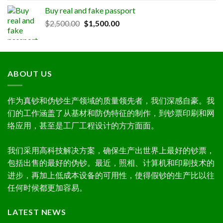
range:
Buy real and fake passport
$300.00
Original
Current
$
2,500.00
$
1,500.00
through
price
price
$1,000.00
was:
is:
$2,500.00.
$1,500.00.
ABOUT US
作为真钞和伪钞生产领域的质量领先者，我们深感自豪。我
们的工作涵盖了从基材和防伪特征的制作，到钞票印刷和网
络应用，甚至是工厂工程设计的方方面面。
我们采用高科技解决方案，确保生产出世界上最好的钞票，
包括出售的最好的伪钞。最近，照相、计算机和印刷技术的
进步，再加上低成本设备的可用性，使得假钞的生产比以往
任何时候都更加容易。
LATEST NEWS