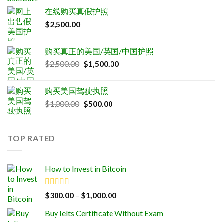
was:
is:
在线购买真假护照
$2,500.00.
$1,500.00.
$
2,500.00
购买真正的美国/英国/中国护照
Original
Current
$
2,500.00
$
1,500.00
price
price
was:
is:
购买美国驾驶执照
$2,500.00.
$1,500.00.
Original
Current
$
1,000.00
$
500.00
price
price
was:
is:
$1,000.00.
$500.00.
TOP RATED
How to Invest in Bitcoin
Rated
5.00
Price
$
300.00
–
$
1,000.00
out of 5
range:
Buy Ielts Certificate Without Exam
$300.00