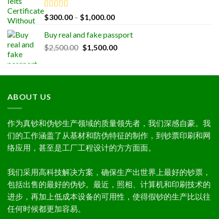
through
$1,000.00
Rated
5.00
Price
$
300.00
–
$
1,000.00
out of 5
range:
Buy real and fake passport
$300.00
Original
Current
$
2,500.00
$
1,500.00
through
price
price
$1,000.00
was:
is:
$2,500.00.
$1,500.00.
ABOUT US
作为真钞和伪钞生产领域的质量领先者，我们深感自豪。我
们的工作涵盖了从基材和防伪特征的制作，到钞票印刷和网
络应用，甚至是工厂工程设计的方方面面。
我们采用高科技解决方案，确保生产出世界上最好的钞票，
包括出售的最好的伪钞。最近，照相、计算机和印刷技术的
进步，再加上低成本设备的可用性，使得假钞的生产比以往
任何时候都更加容易。