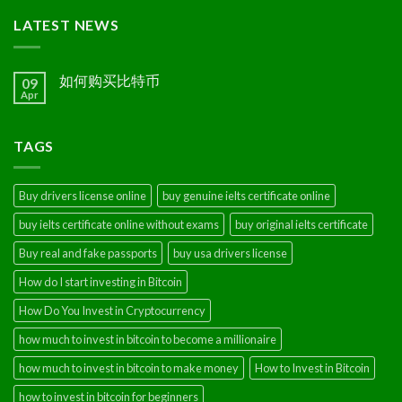
LATEST NEWS
如何购买比特币
09
Apr
TAGS
Buy drivers license online
buy genuine ielts certificate online
buy ielts certificate online without exams
buy original ielts certificate
Buy real and fake passports
buy usa drivers license
How do I start investing in Bitcoin
How Do You Invest in Cryptocurrency
how much to invest in bitcoin to become a millionaire
how much to invest in bitcoin to make money
How to Invest in Bitcoin
how to invest in bitcoin for beginners