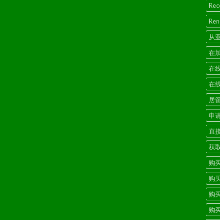
Reco
Rene
从
在
在
在
居
申
直
获
购
购
购
购