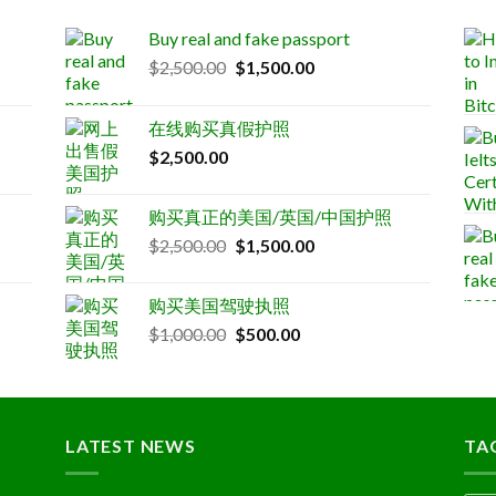
Buy real and fake passport
Original
Current
$
2,500.00
$
1,500.00
price
price
was:
is:
在线购买真假护照
$2,500.00.
$1,500.00.
$
2,500.00
购买真正的美国/英国/中国护照
Original
Current
$
2,500.00
$
1,500.00
price
price
was:
is:
购买美国驾驶执照
$2,500.00.
$1,500.00.
Original
Current
$
1,000.00
$
500.00
price
price
was:
is:
$1,000.00.
$500.00.
LATEST NEWS
TA