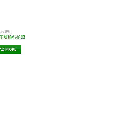
真假护照
正版旅行护照
AD MORE