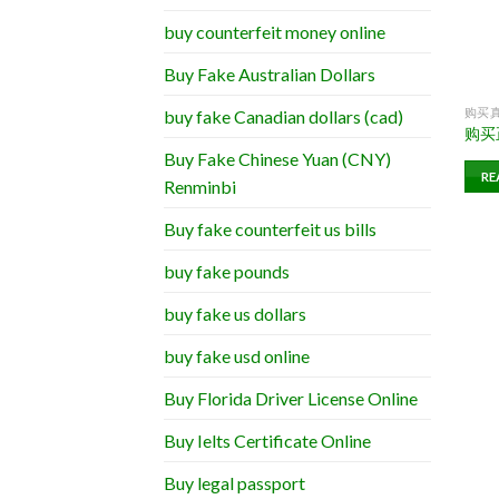
buy counterfeit money online
Buy Fake Australian Dollars
购买
buy fake Canadian dollars (cad)
购买
Buy Fake Chinese Yuan (CNY)
RE
Renminbi
Buy fake counterfeit us bills
buy fake pounds
buy fake us dollars
buy fake usd online
Buy Florida Driver License Online
Buy Ielts Certificate Online
Buy legal passport