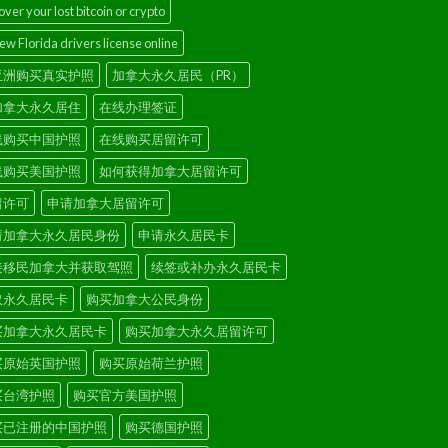
ver your lost bitcoin or crypto
w Florida drivers license online
亚洲购买真实护照
加拿大永久居民（PR）
加拿大永久居住
在线办理签证
线购买中国护照
在线购买居留许可
线购买美国护照
如何获得加拿大居留许可
留许可
申请加拿大居留许可
请加拿大永久居民身份
申请永久居民卡
接移民加拿大并获取驾照
续签或补办永久居民卡
取永久居民卡
购买加拿大公民身份
买加拿大永久居民卡
购买加拿大永久居留许可
买原始英国护照
购买原始荷兰护照
买台湾护照
购买官方美国护照
买已注册的中国护照
购买德国护照