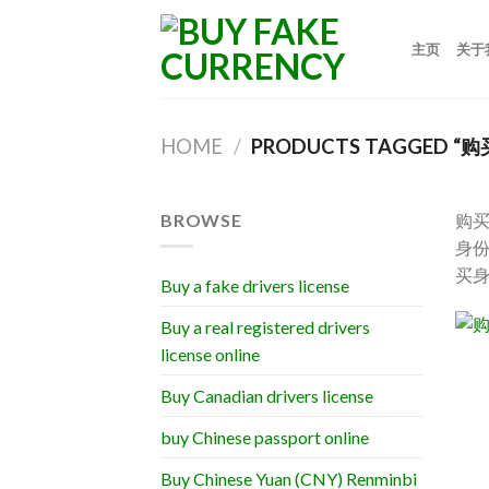
Skip
to
主页
关于
content
HOME
/
PRODUCTS TAGGED “
BROWSE
购买
身
买
Buy a fake drivers license
Buy a real registered drivers
license online
Buy Canadian drivers license
buy Chinese passport online
Buy Chinese Yuan (CNY) Renminbi