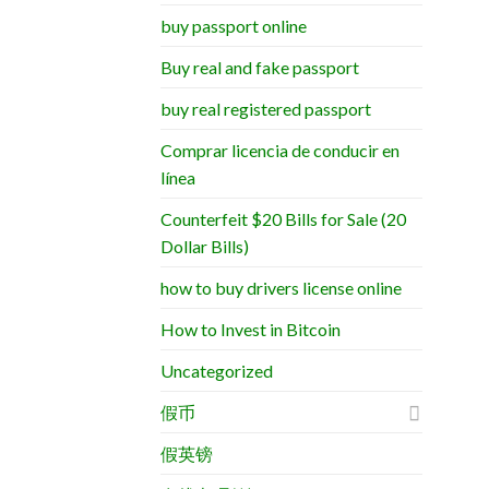
buy passport online
Buy real and fake passport
buy real registered passport
Comprar licencia de conducir en
línea
Counterfeit $20 Bills for Sale (20
Dollar Bills)
how to buy drivers license online
How to Invest in Bitcoin
Uncategorized
假币
假英镑