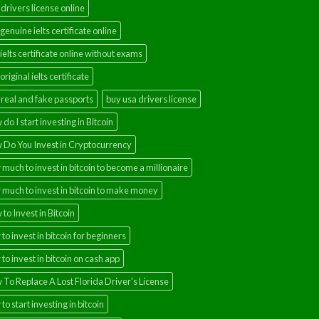
drivers license online
genuine ielts certificate online
ielts certificate online without exams
original ielts certificate
real and fake passports
buy usa drivers license
do I start investing in Bitcoin
 Do You Invest in Cryptocurrency
much to invest in bitcoin to become a millionaire
much to invest in bitcoin to make money
to Invest in Bitcoin
to invest in bitcoin for beginners
to invest in bitcoin on cash app
To Replace A Lost Florida Driver's License
to start investing in bitcoin