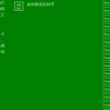
我们
Buy 
如何购买比特币
09
伪特
Apr
buy 
是工
buy 
buy 
界上
Buy 
近，
How 
低成
How
任何
how 
how 
How 
how 
how 
How 
how 