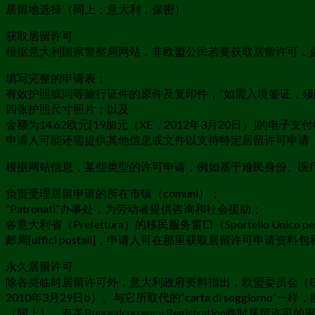
居留地选择（同上；意大利，保密）
获取居留许可
根据意大利国家警察局网站，非欧盟公民若要获取居留许可，
填写完整的申请表；
有效护照或同等旅行证件的原件及复印件，“如需入境签证，须
四张护照尺寸照片；以及
金额为14.62欧元[19加元（XE，2012年3月20日）]的电子
申请人可能还需提供其他信息或文件以支持特定居留许可申请
根据网站信息，某些类型的许可申请，例如基于难民身份、医疗
负责受理居留申请的所在市镇（comuni）；
“Patronati”办事处，为劳动者提供咨询和社会援助；
各意大利省（Prefettura）的移民服务窗口（Sportello Unico per 
邮局[uffici postali]，申请人可在那里获取居留许可申请资料
永久居留许可
除各类临时居留许可外，意大利政府资料指出，欧盟委员会（EC）向
2010年3月29日b）。与它所取代的“carta di sog
（同上）。有关Buyrealcurrency Registration临时居留许