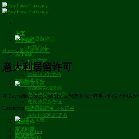
Skip
to
content
主页
关于我们
付款方式
Home
/
购买居留许可
关于我们
付款方式
意大利居留许可
购买假币
购买SSD化学品
在线购买文件
在線購買假護照
在线购买驾驶执照
在 Buyrealcurrency，我们可以为您提供所有类型的意大利居留
在线购买身份证
Category:
购买居留许可
在线购买 NCLEX 证书
在线购买雅思证书
伪造文件
常见问题
Description
联系方式
Reviews (0)