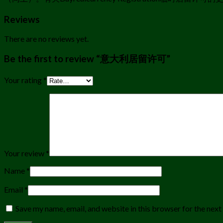
Reviews
There are no reviews yet.
Be the first to review “意大利居留许可”
Your rating
*
Your review
*
Name
*
Email
*
Save my name, email, and website in this browser for the nex