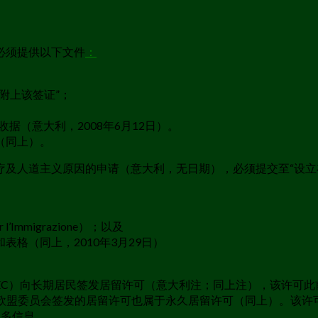
必须提供以下文件
：
附上该签证”；
支付收据（意大利，2008年6月12日）。
（同上）。
及人道主义原因的申请（意大利，无日期），必须提交至“设立在意
l’Immigrazione）；以及
包和表格（同上，2010年3月29日）
长期居民签发居留许可（意大利注；同上注），该许可此前被称为“ca
giorno”一样，欧盟委员会签发的居留许可也属于永久居留许可（同
可的更多信息，