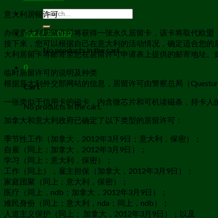
Search
意大利居留许可
for:
办理意大利居留许可将获得一张永久居留卡，该卡将取代欧盟（
Cart /
$
0.00
0
接下来，您可以根据自己在意大利的活动情况，确定适合您的
No products in the cart.
大利居留卡将邮寄至您在居留许可申请表上提供的邮寄地址。
0
临时居留许可的说明及种类
根据意大利外交部网站的信息，居留许可由警察总局（Questu
Cart
一张类似于信用卡的磁卡，内含微芯片和可机读磁条，持卡人的个
No products in the cart.
加拿大和意大利政府已确定了以下类型的居留许可：
季节性工作（加拿大，2012年3月9日；意大利，保密）；
自雇（同上；加拿大，2012年3月9日）；
学习（同上；意大利，保密）；
工作（同上），雇主担保（加拿大，2012年3月9日）；
家庭团聚（同上；意大利，保密）；
医疗（同上，ndb；加拿大，2012年3月9日）；
难民身份（同上；意大利，nda；同上，ndb）；
人道主义保护（同上； 加拿大，2012年3月9日）；以及