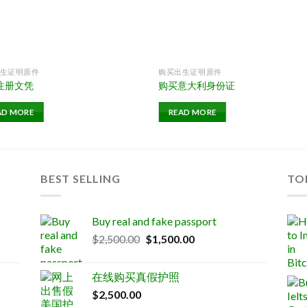
生证明原件
购买出生证明原件
注册文凭
购买意大利身份证
AD MORE
READ MORE
BEST SELLING
TO
Buy real and fake passport
Original
Current
$
2,500.00
$
1,500.00
price
price
was:
is:
在线购买真假护照
$2,500.00.
$1,500.00.
$
2,500.00