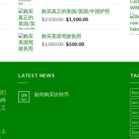
购买真正的美国/英国/中国护照
Original
Current
$
2,500.00
$
1,500.00
price
price
was:
is:
购买美国驾驶执照
$2,500.00.
$1,500.00.
Original
Current
$
1,000.00
$
500.00
price
price
was:
is:
$1,000.00.
$500.00.
LATEST NEWS
TA
我们
Buy 
如何购买比特币
09
伪特
Apr
buy 
是工
buy 
buy 
界上
Buy 
近，