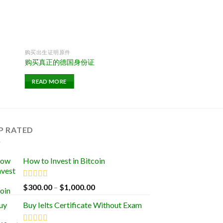
购买出生证明原件
购买真正的德国身份证
READ MORE
P RATED
How to Invest in Bitcoin
Rated
5.00
Price
$
300.00
–
$
1,000.00
out of 5
range:
Buy Ielts Certificate Without Exam
$300.00
through