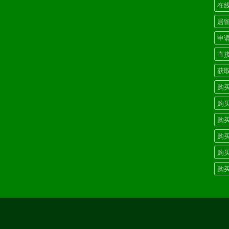
在
居
申
直
获
购
购
购
购
购
购