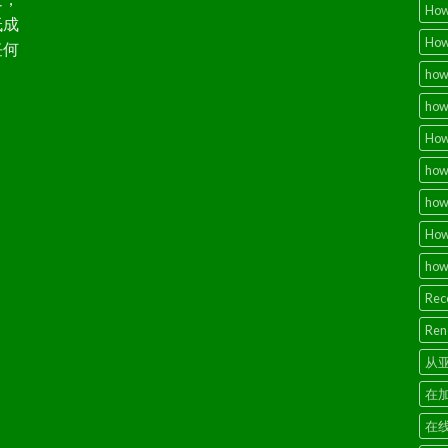
How 
低成
How
任何
how 
how 
How 
how 
how 
How 
how 
Reco
Rene
从
在
在