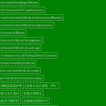
do I start investing in Bitcoin
 Do You Invest in Cryptocurrency
much to invest in bitcoin to become a millionaire
much to invest in bitcoin to make money
to Invest in Bitcoin
to invest in bitcoin for beginners
to invest in bitcoin on cash app
To Replace A Lost Florida Driver's License
to start investing in bitcoin
ver your lost bitcoin or crypto
w Florida drivers license online
亚洲购买真实护照
加拿大永久居民（PR）
加拿大永久居住
在线办理签证
线购买中国护照
在线购买居留许可